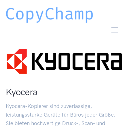
Kyocera
Kyocera-Kopierer sind zuverlässige,
leistungsstarke Geräte für Büros jeder Größe.
Sie bieten hochwertige Druck-, Scan- und